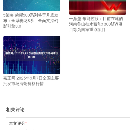
5策略 荣耀500系列将于月底发
一鼎盈 豫能控股：目前在建的
布：全系骁龙8系、全面支持幻
河南鲁山抽水蓄能1300MW项
影引擎3.0
目等为国家重点项目
嘉正网 2025年9月7日全国主要
批发市场海蛎价格行情
相关评论
本文评分
*