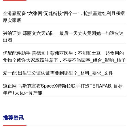
金港赢配资 “六张网”无缝衔接“四个一”，抢抓基建红利且积攒
厚实家底
兴泊证券 郑丽文六天访陆，最后一天丈夫竟因她一句话火速
出圈
优配配件助手 善德堂丨彭伟丽医生：不能和土豆一起食用的
食物？或许大家应该注意下，不要不当回事_组合_影响_柿子
爱一配 出生证公证认证需要到哪里？_材料_要求_文件
道正网 马斯克宣布SpaceX特斯拉联手打造TERAFAB, 目标
年产1太瓦计算产能
推荐资讯