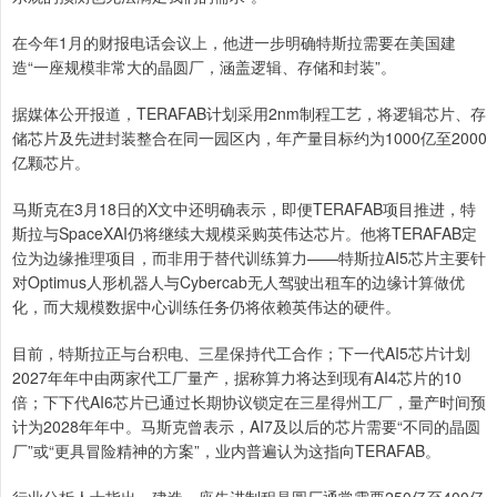
在今年1月的财报电话会议上，他进一步明确特斯拉需要在美国建
造“一座规模非常大的晶圆厂，涵盖逻辑、存储和封装”。
据媒体公开报道，TERAFAB计划采用2nm制程工艺，将逻辑芯片、存
储芯片及先进封装整合在同一园区内，年产量目标约为1000亿至2000
亿颗芯片。
马斯克在3月18日的X文中还明确表示，即便TERAFAB项目推进，特
斯拉与SpaceXAI仍将继续大规模采购英伟达芯片。他将TERAFAB定
位为边缘推理项目，而非用于替代训练算力——特斯拉AI5芯片主要针
对Optimus人形机器人与Cybercab无人驾驶出租车的边缘计算做优
化，而大规模数据中心训练任务仍将依赖英伟达的硬件。
目前，特斯拉正与台积电、三星保持代工合作；下一代AI5芯片计划
2027年年中由两家代工厂量产，据称算力将达到现有AI4芯片的10
倍；下下代AI6芯片已通过长期协议锁定在三星得州工厂，量产时间预
计为2028年年中。马斯克曾表示，AI7及以后的芯片需要“不同的晶圆
厂”或“更具冒险精神的方案”，业内普遍认为这指向TERAFAB。