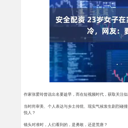
上证指数
3940.04
.40
2.13%
39.68
1.
作家张爱玲曾说出名要趁早，而在短视频时代，获取关注似乎
当时尚审美、个人表达与乡土传统、现实气候发生剧烈碰撞
悦人？
镜头对准时，人们看到的，是勇敢，还是荒唐？