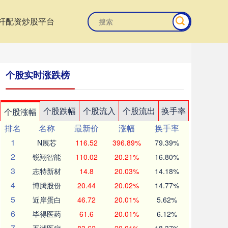
杆配资炒股平台
个股实时涨跌榜
个股跌幅
个股流入
个股流出
换手率
个股涨幅
排名
名称
最新价
涨幅
换手率
1
N展芯
116.52
396.89%
79.39%
2
锐翔智能
110.02
20.21%
16.80%
3
志特新材
14.8
20.03%
14.18%
4
博腾股份
20.44
20.02%
14.77%
5
近岸蛋白
46.72
20.01%
5.62%
6
毕得医药
61.6
20.01%
6.12%
7