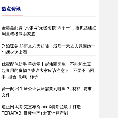
热点资讯
金港赢配资 “六张网”无缝衔接“四个一”，抢抓基建红
利且积攒厚实家底
兴泊证券 郑丽文六天访陆，最后一天丈夫竟因她一
句话火速出圈
优配配件助手 善德堂丨彭伟丽医生：不能和土豆一
起食用的食物？或许大家应该注意下，不要不当回
事_组合_影响_柿子
爱一配 出生证公证认证需要到哪里？_材料_要求_
文件
道正网 马斯克宣布SpaceX特斯拉联手打造
TERAFAB, 目标年产1太瓦计算产能