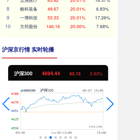
五洲医疗
83.62
20.01%
18.37%
8
耐科装备
49.67
20.01%
6.83%
9
一博科技
53.33
20.01%
17.26%
10
方邦股份
146.16
20.00%
7.68%
沪深京行情 实时轮播
沪深300
4694.44
北
43.13
0.93%