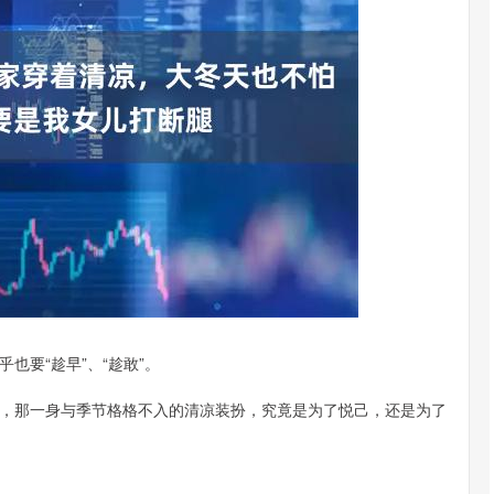
深证成指
14311.01
02%
200.89
1.42%
也要“趁早”、“趁敢”。
，那一身与季节格格不入的清凉装扮，究竟是为了悦己，还是为了