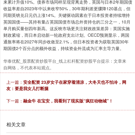
来累计升值10%。债券市场同样呈现背离走势，英国与日本2年期国债
收益率差自2023年中以来收窄50%，30年期利差更骤降120基点，但
同期英镑兑日元仍上涨14%。关键驱动因素在于日本投资者持续增持
英国国债——其持有量占英国国债市场总外资持仓的三分之一，10月
单月购买量创四年新高。这反映市场更关注财政政策差异：英国实施
财政紧缩，而日本启动新一轮政府支出计划。OECD预测显示，两国
通胀率将在2027年同步收敛至2.1%，但日本投资者为获取英国30年
期国债2个百分点的额外收益，持续资金外流成为汇率主导力量。
华泰优配_股票配资炒股平台_线上杠杆配资炒股平台提示：文章来
自网络，不代表本站观点。
上一篇：
安全配资 23岁女子在家穿着清凉，大冬天也不怕冷，网
友：要是我女儿打断腿
下一篇：
融金牛 在宝安，我看到了现实版“疯狂动物城”！
相关文章