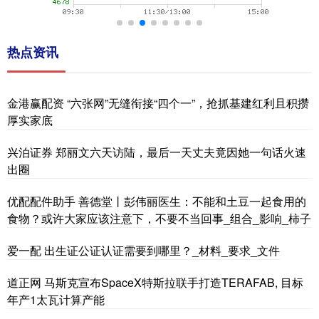
热点资讯
金港赢配资 “六张网”无缝衔接“四个一”，抢抓基建红利且积攒
厚实家底
兴泊证券 郑丽文六天访陆，最后一天丈夫竟因她一句话火速
出圈
优配配件助手 善德堂丨彭伟丽医生：不能和土豆一起食用的
食物？或许大家应该注意下，不要不当回事_组合_影响_柿子
爱一配 出生证公证认证需要到哪里？_材料_要求_文件
道正网 马斯克宣布SpaceX特斯拉联手打造TERAFAB, 目标
年产1太瓦计算产能