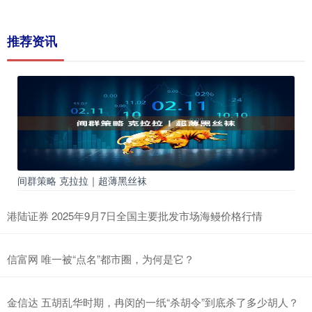
推荐资讯
间群策略 克拉拉｜超薄黑丝袜
港陆证券 2025年9月7日全国主要批发市场海鳗价格行情
信富网 唯一被“点名”都市圈，为何是它？
金信达 五胡乱华时期，冉闵的一纸“杀胡令”到底杀了多少胡人？