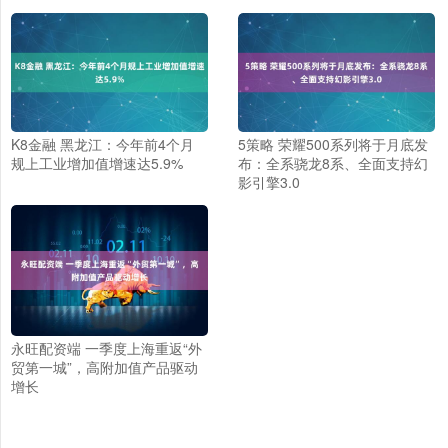
K8金融 黑龙江：今年前4个月
5策略 荣耀500系列将于月底发
规上工业增加值增速达5.9%
布：全系骁龙8系、全面支持幻
影引擎3.0
永旺配资端 一季度上海重返“外
贸第一城”，高附加值产品驱动
增长