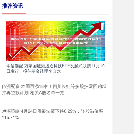
推荐资讯
本信选配 万家国证港股通科技ETF发起式联接11月19
日发行，拟任基金经理李自龙
伍洲配资 本周再添18家！四川长虹等多股披露回购增
持再贷款计划 相关A股名单一览
卢深策略 4月24日侨银转债下跌0.29%，转股溢价率
115.71%