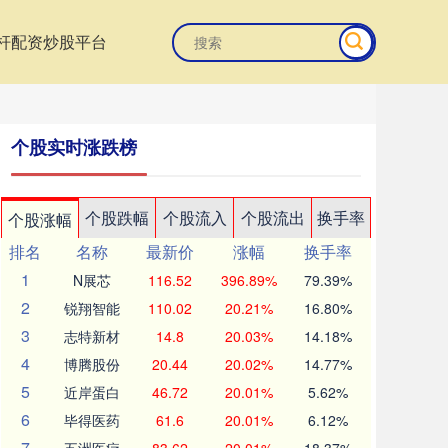
杆配资炒股平台
个股实时涨跌榜
个股跌幅
个股流入
个股流出
换手率
个股涨幅
排名
名称
最新价
涨幅
换手率
1
N展芯
116.52
396.89%
79.39%
2
锐翔智能
110.02
20.21%
16.80%
3
志特新材
14.8
20.03%
14.18%
4
博腾股份
20.44
20.02%
14.77%
5
近岸蛋白
46.72
20.01%
5.62%
6
毕得医药
61.6
20.01%
6.12%
7