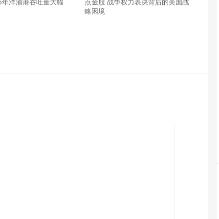
25年洋浦港吞吐量大幅
点金股 战争权力表决背后的美国战
略困境