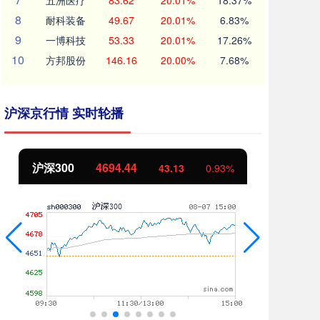
五洲医疗
83.62
20.01%
18.37%
8
耐科装备
49.67
20.01%
6.83%
9
一博科技
53.33
20.01%
17.26%
10
方邦股份
146.16
20.00%
7.68%
沪深京行情 实时轮播
沪深300
4694.44
北
43.13
0.93%