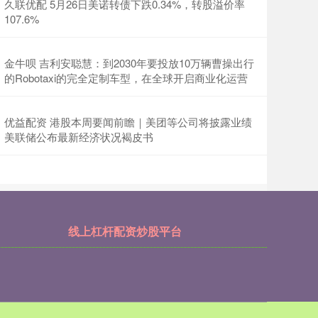
久联优配 5月26日美诺转债下跌0.34%，转股溢价率
107.6%
金牛呗 吉利安聪慧：到2030年要投放10万辆曹操出行
的Robotaxi的完全定制车型，在全球开启商业化运营
优益配资 港股本周要闻前瞻｜美团等公司将披露业绩
美联储公布最新经济状况褐皮书
线上杠杆配资炒股平台