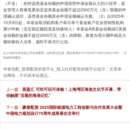
（不含），则对该类基金份额的申请按照申请金额从大到小排序，基
金管理人将逐笔累加至该类基金份额不超过2500万元（含）限额的申
请确认成功，该类基金份额其余申请金额确认失败。（2）自2025年
10月9日起，本基金取消机构客户单日单个基金账户在全部销售机构
累计申购（含定期定额投资及转换转入）本基金A类基金份额或C类基
金份额的金额不超过2500万元（含）的限制，恢复办理大额申购及大
额转换转入业务，届时不再另行公告。
以上内容为本站据公开信息整理，由AI算法生成（网信算备310104345710301240019号），不
构成投资建议。
华泰优配_股票配资炒股平台_线上杠杆配资炒股平台提示：文章来
自网络，不代表本站观点。
上一篇：
股盈汇 可吃可玩可体验！上海湾区海渔文化节开幕，带
你触摸“活着的海渔记忆”
下一篇：
豪泰配资 2025国际能源电力工程创新与合作发展大会暨
中国电力规划设计75周年成果展在京举行