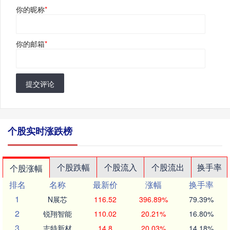
你的昵称
*
你的邮箱
*
提交评论
个股实时涨跌榜
个股跌幅
个股流入
个股流出
换手率
个股涨幅
排名
名称
最新价
涨幅
换手率
1
N展芯
116.52
396.89%
79.39%
2
锐翔智能
110.02
20.21%
16.80%
3
志特新材
14.8
20.03%
14.18%