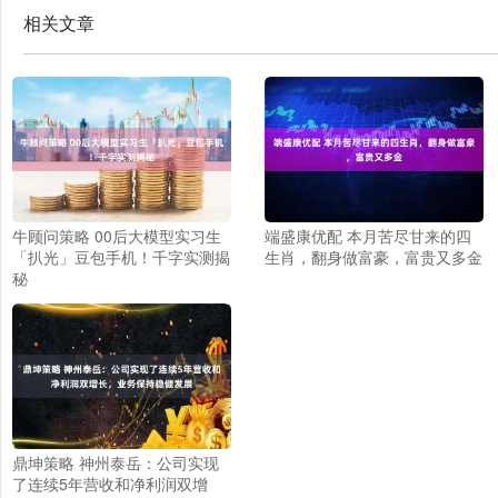
相关文章
牛顾问策略 00后大模型实习生
端盛康优配 本月苦尽甘来的四
「扒光」豆包手机！千字实测揭
生肖，翻身做富豪，富贵又多金
秘
鼎坤策略 神州泰岳：公司实现
了连续5年营收和净利润双增