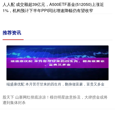
人人配 成交额超39亿元，A500ETF基金(512050)上涨近
1%，机构预计下半年PPI同比增速降幅仍有望收窄
推荐资讯
端盛康优配 本月苦尽甘来的四生肖，翻身做富豪，富贵又多金
股天下 山寨网红彻底凉凉！模仿明星故意扮丑，大肆捞金或将
遭到集体封杀