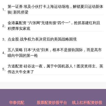
第一证券 埃及小伙打卡上海运动场地，解锁夏日运动新体
1、
验| 新民侨梁
金港赢配资 “六张网”无缝衔接“四个一”，抢抓基建红利且
2、
积攒厚实家底
点金股 战争权力表决背后的美国战略困境
3、
五八策略 日本“大佐”归来，根本不是接轨国际，而是高市
4、
瞄向中国的第一枪
方道配资 硅谷这一夜，属于中国机器人！图灵奖得主、英
5、
伟达大牛全来了
华泰优配
股票配资炒股平台
线上杠杆配资炒股