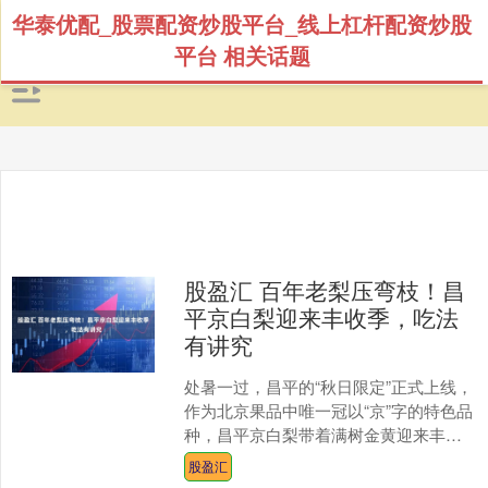
华泰优配_股票配资炒股平台_线上杠杆配资炒股
平台 相关话题
股盈汇 百年老梨压弯枝！昌
平京白梨迎来丰收季，吃法
有讲究
处暑一过，昌平的“秋日限定”正式上线，
作为北京果品中唯一冠以“京”字的特色品
种，昌平京白梨带着满树金黄迎来丰收
季。沉甸甸的果实把枝头压弯了腰，空
股盈汇
气中都飘着清甜的....