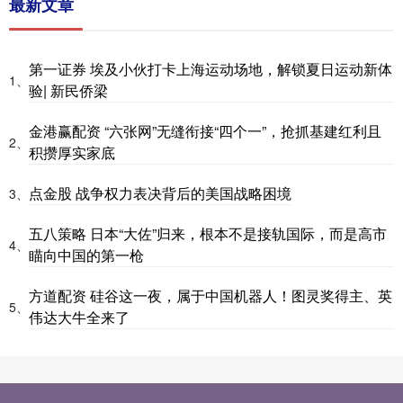
最新文章
第一证券 埃及小伙打卡上海运动场地，解锁夏日运动新体
1、
验| 新民侨梁
金港赢配资 “六张网”无缝衔接“四个一”，抢抓基建红利且
2、
积攒厚实家底
点金股 战争权力表决背后的美国战略困境
3、
五八策略 日本“大佐”归来，根本不是接轨国际，而是高市
4、
瞄向中国的第一枪
方道配资 硅谷这一夜，属于中国机器人！图灵奖得主、英
5、
伟达大牛全来了