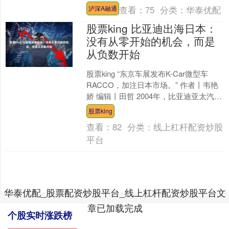
KOSPI指数开盘跌0.2%。开盘后日本
查看：
75
分类：
华泰优配
泸深A融通
股....
股票king 比亚迪出海日本：
没有从零开始的机会，而是
从负数开始
股票king “东京车展发布K-Car微型车
RACCO，加注日本市场。” 作者丨韦艳
娇 编辑丨田哲 2004年，比亚迪亚太汽车
销售事业部总经理刘学亮入职比亚迪
股票king
后....
查看：
82
分类：
线上杠杆配资炒股
平台
华泰优配_股票配资炒股平台_线上杠杆配资炒股平台文
章已加载完成
个股实时涨跌榜