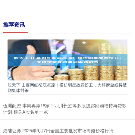
推荐资讯
股天下 山寨网红彻底凉凉！模仿明星故意扮丑，大肆捞金或将遭
到集体封杀
伍洲配资 本周再添18家！四川长虹等多股披露回购增持再贷款
计划 相关A股名单一览
港陆证券 2025年9月7日全国主要批发市场海鳗价格行情