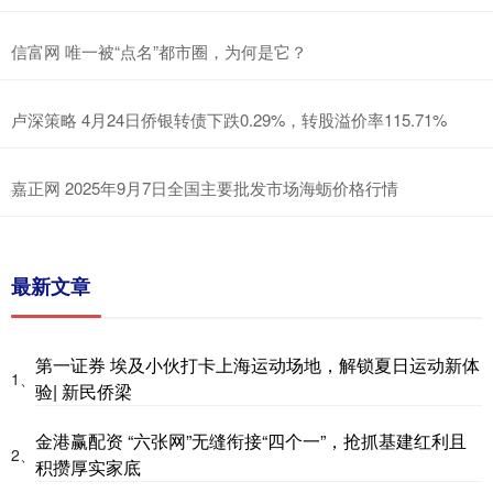
信富网 唯一被“点名”都市圈，为何是它？
卢深策略 4月24日侨银转债下跌0.29%，转股溢价率115.71%
嘉正网 2025年9月7日全国主要批发市场海蛎价格行情
最新文章
第一证券 埃及小伙打卡上海运动场地，解锁夏日运动新体
1、
验| 新民侨梁
金港赢配资 “六张网”无缝衔接“四个一”，抢抓基建红利且
2、
积攒厚实家底