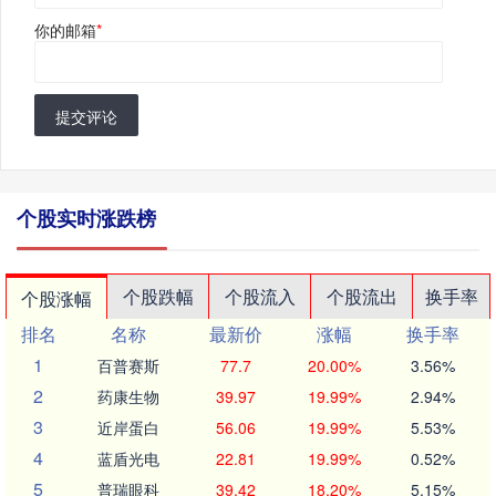
你的邮箱
*
提交评论
个股实时涨跌榜
个股跌幅
个股流入
个股流出
换手率
个股涨幅
排名
名称
最新价
涨幅
换手率
1
百普赛斯
77.7
20.00%
3.56%
2
药康生物
39.97
19.99%
2.94%
3
近岸蛋白
56.06
19.99%
5.53%
4
蓝盾光电
22.81
19.99%
0.52%
5
普瑞眼科
39.42
18.20%
5.15%