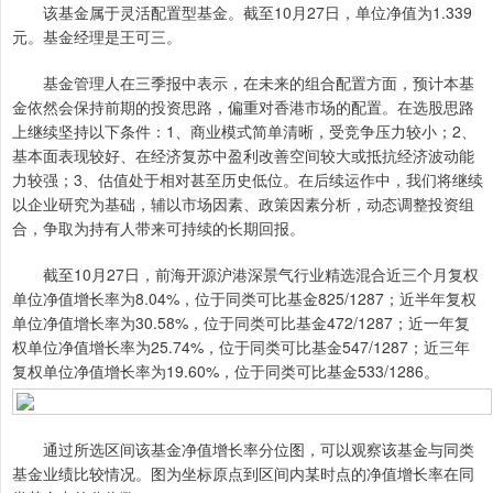
该基金属于灵活配置型基金。截至10月27日，单位净值为1.339
元。基金经理是王可三。
基金管理人在三季报中表示，在未来的组合配置方面，预计本基
金依然会保持前期的投资思路，偏重对香港市场的配置。在选股思路
上继续坚持以下条件：1、商业模式简单清晰，受竞争压力较小；2、
基本面表现较好、在经济复苏中盈利改善空间较大或抵抗经济波动能
力较强；3、估值处于相对甚至历史低位。在后续运作中，我们将继续
以企业研究为基础，辅以市场因素、政策因素分析，动态调整投资组
合，争取为持有人带来可持续的长期回报。
截至10月27日，前海开源沪港深景气行业精选混合近三个月复权
单位净值增长率为8.04%，位于同类可比基金825/1287；近半年复权
单位净值增长率为30.58%，位于同类可比基金472/1287；近一年复
权单位净值增长率为25.74%，位于同类可比基金547/1287；近三年
复权单位净值增长率为19.60%，位于同类可比基金533/1286。
通过所选区间该基金净值增长率分位图，可以观察该基金与同类
基金业绩比较情况。图为坐标原点到区间内某时点的净值增长率在同