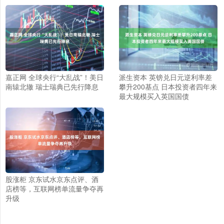
嘉正网 全球央行“大乱战”！美日
派生资本 英镑兑日元逆利率差
南辕北辙 瑞士瑞典已先行降息
攀升200基点 日本投资者四年来
最大规模买入英国国债
股涨柜 京东试水京东点评、酒
店榜等，互联网榜单流量争夺再
升级