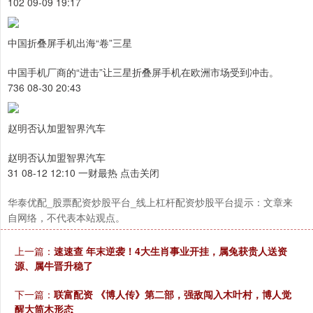
102 09-09 19:17
中国折叠屏手机出海“卷”三星
中国手机厂商的“进击”让三星折叠屏手机在欧洲市场受到冲击。
736 08-30 20:43
赵明否认加盟智界汽车
赵明否认加盟智界汽车
31 08-12 12:10 一财最热 点击关闭
华泰优配_股票配资炒股平台_线上杠杆配资炒股平台提示：文章来
自网络，不代表本站观点。
上一篇：
速速查 年末逆袭！4大生肖事业开挂，属兔获贵人送资
源、属牛晋升稳了
下一篇：
联富配资 《博人传》第二部，强敌闯入木叶村，博人觉
醒大筒木形态